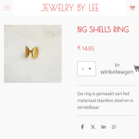
JEWELRY BY LEE
Ga
direct
naar
de
BIG SHELLS RING
hoofdinhoud
€ 14,95
In
winkelwagen
De ring is gemaakt van het
materiaal stainless steel en is
verstelbaar.
D
D
S
D
e
e
h
e
l
e
a
l