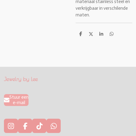
materiaal stainless steel en
verkrijgbaar in verschilende
maten.
D
D
S
D
e
e
h
e
l
e
a
l
e
l
r
e
n
e
n
Jewelry by Lee
Stuur een
e-mail
I
F
T
W
n
a
i
h