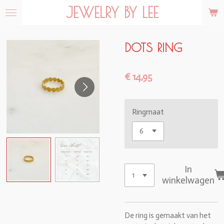
JEWELRY BY LEE
Ga
direct
naar
de
DOTS RING
hoofdinhoud
€ 14,95
Ringmaat
In
winkelwagen
De ring is gemaakt van het