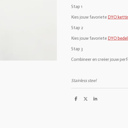
Stap 1
Kies jouw favoriete
DYO ketti
Stap 2
Kies jouw favoriete
DYO bedel
Stap 3
Combineer en creëer jouw per
Stainless steel
D
D
S
e
e
h
l
e
a
e
l
r
n
e