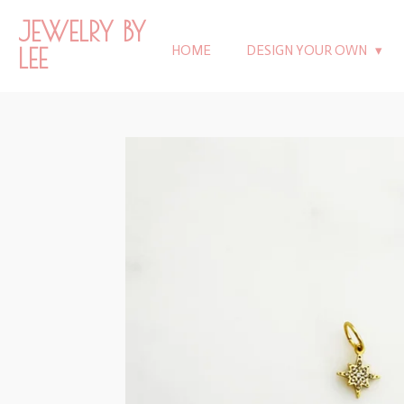
Ga
JEWELRY BY
direct
LEE
HOME
DESIGN YOUR OWN
naar
de
hoofdinhoud