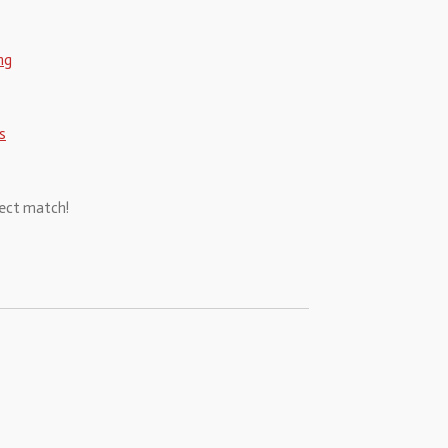
ng
s
fect match!