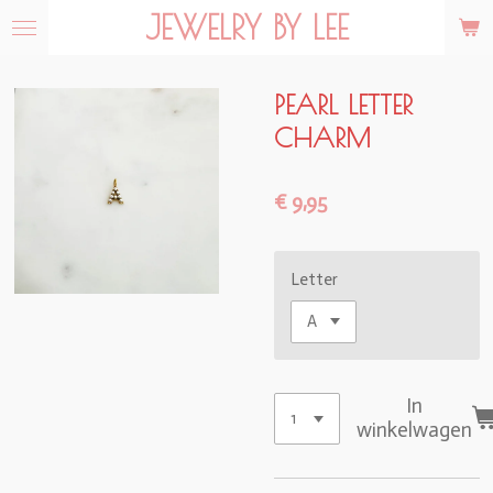
JEWELRY BY LEE
Ga
direct
naar
de
PEARL LETTER
hoofdinhoud
CHARM
€ 9,95
Letter
In
winkelwagen