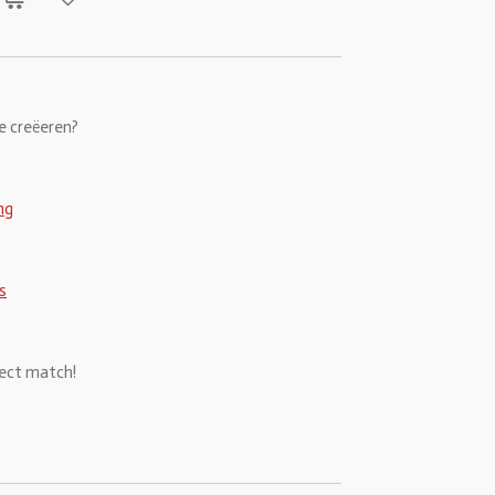
e creëeren?
ng
s
fect match!