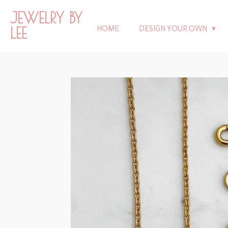
Ga
JEWELRY BY
direct
LEE
HOME
DESIGN YOUR OWN
naar
de
hoofdinhoud