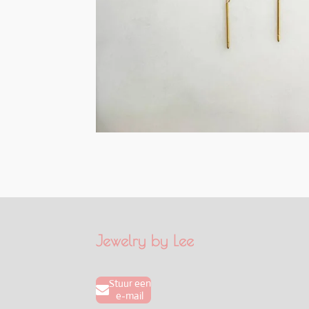
Jewelry by Lee
Stuur een
e-mail