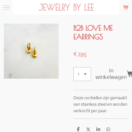
JEWELRY BY LEE
Ga
direct
naar
de
B2B LOVE ME
hoofdinhoud
EARRINGS
€ 7,95
In
winkelwagen
Deze oorbellen zijn gemaakt
van stainless steel en worden
verkocht per paar.
D
D
S
D