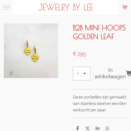
JEWELRY BY LEE
Ga
direct
naar
de
B2B MINI HOOPS
hoofdinhoud
GOLDEN LEAF
€ 7,95
In
winkelwagen
Deze oorbellen zijn gemaakt
van stainless steel en worden
verkocht per paar.
D
D
S
D