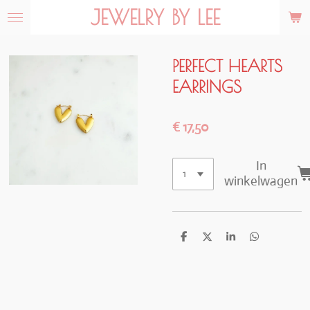
JEWELRY BY LEE
Ga
direct
naar
de
PERFECT HEARTS
hoofdinhoud
EARRINGS
€ 17,50
In
winkelwagen
D
D
S
D
e
e
h
e
l
e
a
l
e
l
r
e
n
e
n