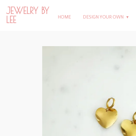
Ga
JEWELRY BY
direct
LEE
HOME
DESIGN YOUR OWN
naar
de
hoofdinhoud