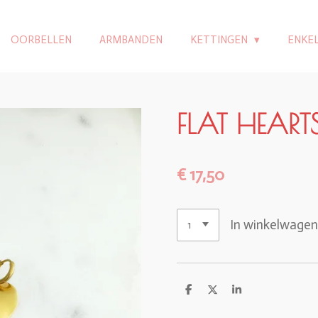
OORBELLEN
ARMBANDEN
KETTINGEN
ENKE
FLAT HEART
€ 17,50
In winkelwage
D
D
S
e
e
h
l
e
a