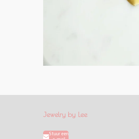
Jewelry by Lee
Stuur een