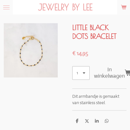
JEWELRY BY LEE
Ga
direct
naar
de
LITTLE BLACK
hoofdinhoud
DOTS BRACELET
€ 14,95
In
winkelwagen
Dit armbandje is gemaakt
van stainless steel.
D
D
S
D
e
e
h
e